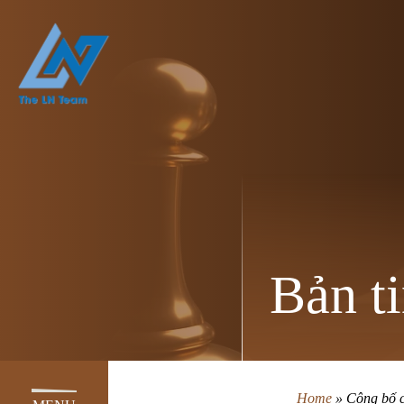
Bản ti
Home
»
Công bố c