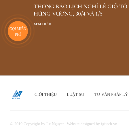
THÔNG BÁO LỊCH NGHỈ LỄ GIỖ TỔ
HÙNG VƯƠNG, 30/4 VÀ 1/5
XEM THÊM
GỌI MIỄN
PHÍ
GIỚI THIỆU
LUẬT SƯ
TƯ VẤN PHÁP LÝ
© 2019 Copyright by Le Nguyen. Website designed by igitech.vn