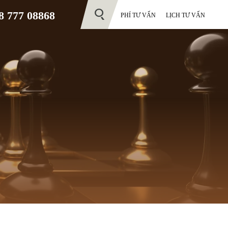
 777 08868
PHÍ TƯ VẤN
LỊCH TƯ VẤN