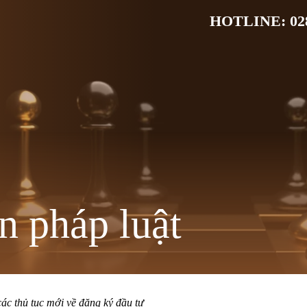
HOTLINE: 028
n pháp luật
ác thủ tục mới về đăng ký đầu tư