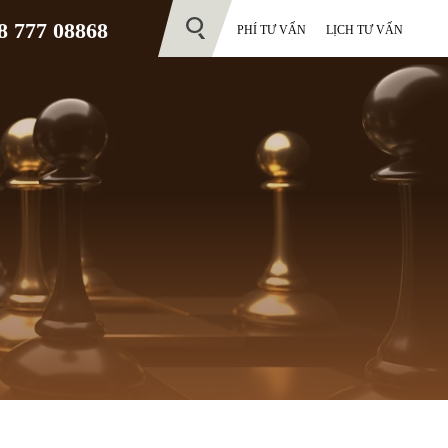
 777 08868
PHÍ TƯ VẤN
LỊCH TƯ VẤN