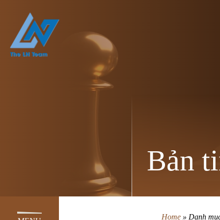
Bản ti
Home
»
Danh mục 