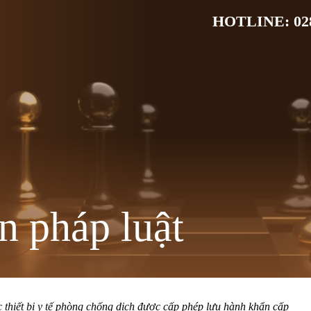
HOTLINE: 028
n pháp luật
thiết bị y tế phòng chống dịch được cấp phép lưu hành khẩn cấp