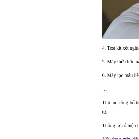
4. Test kít xét n
5. Máy thở chức n
6. Máy lọc máu liê
…
Thủ tục công bố t
tư.
Thông tư có hiệu l