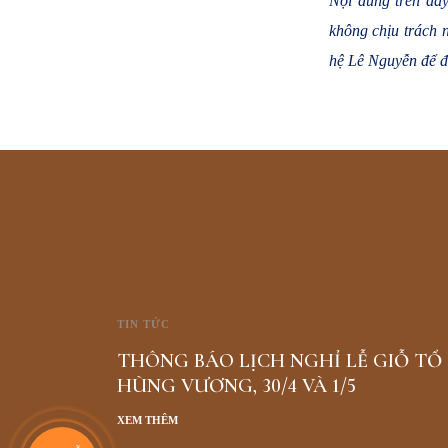
Nội dung trên đây
không chịu trách 
hệ Lê Nguyễn để đ
TIN TỨC
THÔNG BÁO LỊCH NGHỈ LỄ GIỖ TỔ
HÙNG VƯƠNG, 30/4 VÀ 1/5
XEM THÊM