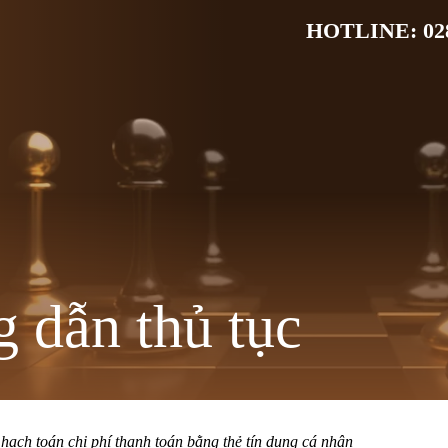
HOTLINE: 028
 dẫn thủ tục
 hạch toán chi phí thanh toán bằng thẻ tín dụng cá nhân