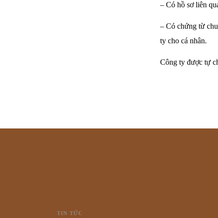
– Có hồ sơ liên qu
– Có chứng từ chuy
ty cho cá nhân.
Công ty được tự ch
TIN TỨC