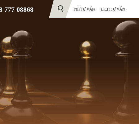
 777 08868
PHÍ TƯ VẤN
LỊCH TƯ VẤN