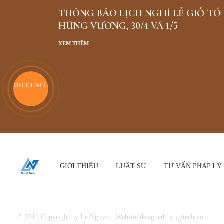
THÔNG BÁO LỊCH NGHỈ LỄ GIỖ TỔ
HÙNG VƯƠNG, 30/4 VÀ 1/5
XEM THÊM
FREE CALL
GIỚI THIỆU
LUẬT SƯ
TƯ VẤN PHÁP LÝ
© 2019 Copyright by Le Nguyen. Website designed by igitech.vn