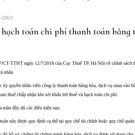
1/2021
 hạch toán chi phí thanh toán bằng 
/CT-TTHT ngày 12/7/2018 của Cục Thuế TP. Hà Nội về chính sách th
cá nhân
c ủy quyền nhân viên công ty thanh toán hàng hóa, dịch vụ mua vào bằ
an thuế chấp nhận khi xét khấu trừ thuế và hạch toán chi phí.
a mãn đầy đủ các điều kiện sau:
toán này được quy định cụ thể tại quy chế tài chính hoặc quy chế quản t
y đủ hồ sơ, chứng từ chứng minh hàng hóa, dịch vụ được sử dụng ch