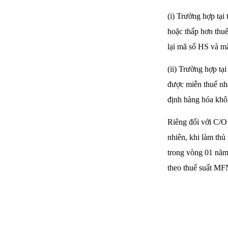
(i) Trường hợp tạ
hoặc thấp hơn thuế
lại mã số HS và m
(ii) Trường hợp tạ
được miễn thuế nhậ
định hàng hóa khô
Riêng đối với C/O
nhiên, khi làm thủ
trong vòng 01 năm 
theo thuế suất MFN