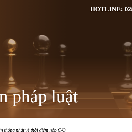
HOTLINE: 028
n pháp luật
 thống nhất về thời điểm nộp C/O