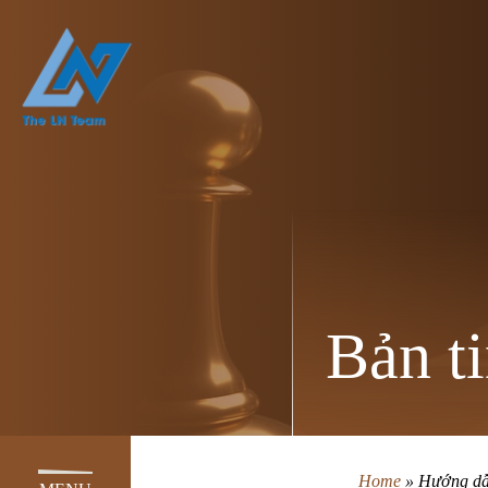
Bản ti
Home
»
Hướng dẫn