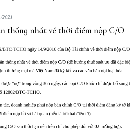
1/2021
n thống nhất về thời điểm nộp C/O
2/BTC-TCHQ ngày 14/9/2016 của Bộ Tài chính về thời điểm nộp C/O
 thống nhất về thời điểm nộp C/O (để hưởng thuế suất ưu đãi đặc biệ
định thương mại mà Việt Nam đã ký kết và các văn bản nội luật hóa.
ược “nợ” trong vòng 365 ngày, các loại C/O khác chỉ được bổ sung t
 số 12802/BTC-TCHQ.
 tắc, doanh nghiệp phải nộp bản chính C/O tại thời điểm đăng ký tờ kh
i điểm nộp hồ sơ hải quan (nếu là tờ khai điện tử)
ung C/O sau thời hạn nêu trên chỉ cho phép đối với 02 trường hợp: