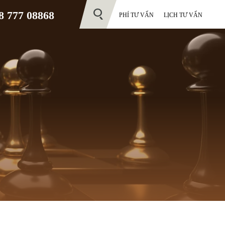
 777 08868
PHÍ TƯ VẤN
LỊCH TƯ VẤN