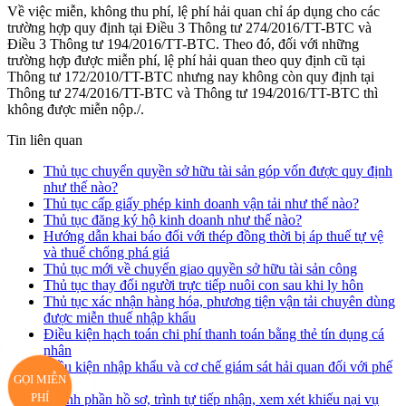
Về việc miễn, không thu phí, lệ phí hải quan chỉ áp dụng cho các
trường hợp quy định tại Điều 3 Thông tư 274/2016/TT-BTC và
Điều 3 Thông tư 194/2016/TT-BTC. Theo đó, đối với những
trường hợp được miễn phí, lệ phí hải quan theo quy định cũ tại
Thông tư 172/2010/TT-BTC nhưng nay không còn quy định tại
Thông tư 274/2016/TT-BTC và Thông tư 194/2016/TT-BTC thì
không được miễn nộp./.
Tin liên quan
Thủ tục chuyển quyền sở hữu tài sản góp vốn được quy định
như thế nào?
Thủ tục cấp giấy phép kinh doanh vận tải như thế nào?
Thủ tục đăng ký hộ kinh doanh như thế nào?
Hướng dẫn khai báo đối với thép đồng thời bị áp thuế tự vệ
và thuế chống phá giá
Thủ tục mới về chuyển giao quyền sở hữu tài sản công
Thủ tục thay đổi người trực tiếp nuôi con sau khi ly hôn
Thủ tục xác nhận hàng hóa, phương tiện vận tải chuyên dùng
được miễn thuế nhập khẩu
Điều kiện hạch toán chi phí thanh toán bằng thẻ tín dụng cá
nhân
Điều kiện nhập khẩu và cơ chế giám sát hải quan đối với phế
GỌI MIỄN
liệu
PHÍ
Thành phần hồ sơ, trình tự tiếp nhận, xem xét khiếu nại vụ