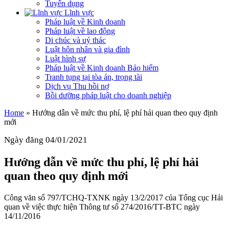
Tuyển dụng
Lĩnh vực
Pháp luật về Kinh doanh
Pháp luật về lao động
Di chúc và uỷ thác
Luật hôn nhân và gia đình
Luật hình sự
Pháp luật về Kinh doanh Bảo hiểm
Tranh tụng tại tòa án, trọng tài
Dịch vụ Thu hồi nợ
Bồi dưỡng pháp luật cho doanh nghiệp
Home
»
Hướng dẫn về mức thu phí, lệ phí hải quan theo quy định
mới
Ngày đăng 04/01/2021
Hướng dẫn về mức thu phí, lệ phí hải
quan theo quy định mới
Công văn số 797/TCHQ-TXNK ngày 13/2/2017 của Tổng cục Hải
quan về việc thực hiện Thông tư số 274/2016/TT-BTC ngày
14/11/2016