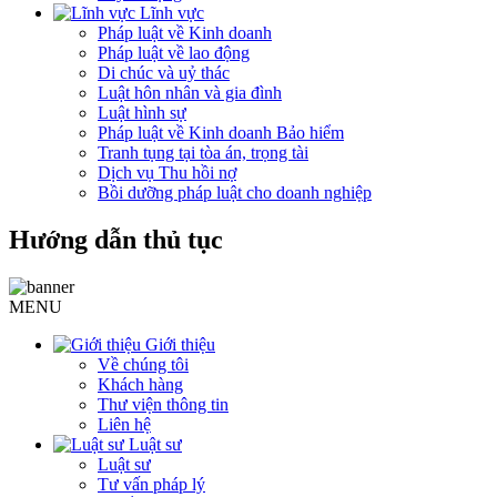
Lĩnh vực
Pháp luật về Kinh doanh
Pháp luật về lao động
Di chúc và uỷ thác
Luật hôn nhân và gia đình
Luật hình sự
Pháp luật về Kinh doanh Bảo hiểm
Tranh tụng tại tòa án, trọng tài
Dịch vụ Thu hồi nợ
Bồi dưỡng pháp luật cho doanh nghiệp
Hướng dẫn thủ tục
MENU
Giới thiệu
Về chúng tôi
Khách hàng
Thư viện thông tin
Liên hệ
Luật sư
Luật sư
Tư vấn pháp lý