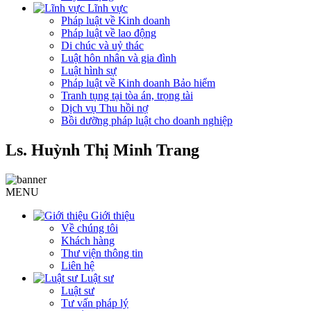
Lĩnh vực
Pháp luật về Kinh doanh
Pháp luật về lao động
Di chúc và uỷ thác
Luật hôn nhân và gia đình
Luật hình sự
Pháp luật về Kinh doanh Bảo hiểm
Tranh tụng tại tòa án, trọng tài
Dịch vụ Thu hồi nợ
Bồi dưỡng pháp luật cho doanh nghiệp
Ls. Huỳnh Thị Minh Trang
MENU
Giới thiệu
Về chúng tôi
Khách hàng
Thư viện thông tin
Liên hệ
Luật sư
Luật sư
Tư vấn pháp lý