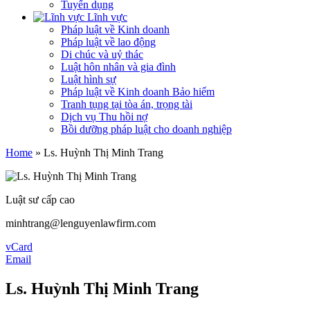
Tuyển dụng
Lĩnh vực
Pháp luật về Kinh doanh
Pháp luật về lao động
Di chúc và uỷ thác
Luật hôn nhân và gia đình
Luật hình sự
Pháp luật về Kinh doanh Bảo hiểm
Tranh tụng tại tòa án, trọng tài
Dịch vụ Thu hồi nợ
Bồi dưỡng pháp luật cho doanh nghiệp
Home
»
Ls. Huỳnh Thị Minh Trang
Luật sư cấp cao
minhtrang@lenguyenlawfirm.com
vCard
Email
Ls. Huỳnh Thị Minh Trang