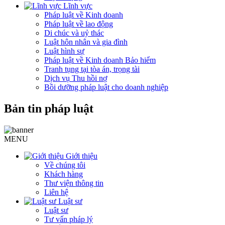
Lĩnh vực
Pháp luật về Kinh doanh
Pháp luật về lao động
Di chúc và uỷ thác
Luật hôn nhân và gia đình
Luật hình sự
Pháp luật về Kinh doanh Bảo hiểm
Tranh tụng tại tòa án, trọng tài
Dịch vụ Thu hồi nợ
Bồi dưỡng pháp luật cho doanh nghiệp
Bản tin pháp luật
MENU
Giới thiệu
Về chúng tôi
Khách hàng
Thư viện thông tin
Liên hệ
Luật sư
Luật sư
Tư vấn pháp lý