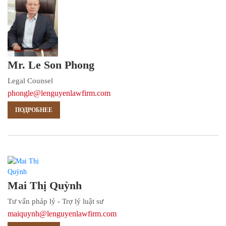
Mr. Le Son Phong
Legal Counsel
phongle@lenguyenlawfirm.com
ПОДРОБНЕЕ
Mai Thị Quỳnh
Tư vấn pháp lý - Trợ lý luật sư
maiquynh@lenguyenlawfirm.com