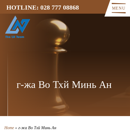
HOTLINE: 028 777 08868
MENU
г-жа Во Тхй Минь Ан
Home
»
г-жа Во Тхй Минь Ан