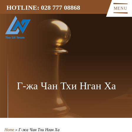
HOTLINE: 028 777 08868
MENU
Г-жа Чан Тхи Нган Ха
Home
»
Г-жа Чан Тхи Нган Ха