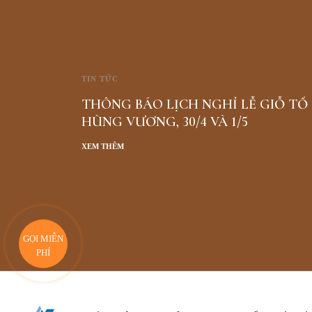
TIN TỨC
THÔNG BÁO LỊCH NGHỈ LỄ GIỖ TỔ
HÙNG VƯƠNG, 30/4 VÀ 1/5
XEM THÊM
GỌI MIỄN
PHÍ