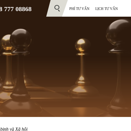
 777 08868
PHÍ TƯ VẤN
LỊCH TƯ VẤN
binh và Xã hội