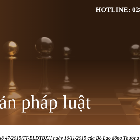
HOTLINE: 028
ản pháp luật
 số 47/2015/TT-BLĐTBXH ngày 16/11/2015 của Bộ Lao động Thương 