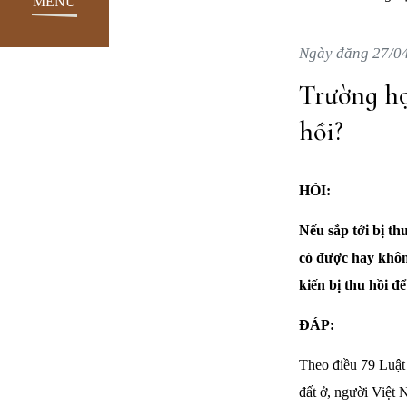
MENU
Ngày đăng 27/0
Trường hợ
hồi?
HỎI:
Nếu sắp tới bị th
có được hay không
kiến bị thu hồi đ
ĐÁP:
Theo điều 79 Luật
đất ở, người Việt 