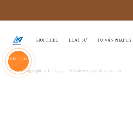
GIỚI THIỆU
LUẬT SƯ
TƯ VẤN PHÁP LÝ
FREE CALL
© 2019 Copyright by Le Nguyen. Website designed by igitech.vn