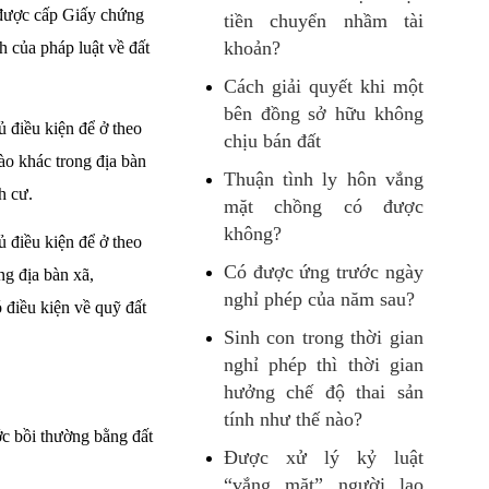
 được cấp Giấy chứng
tiền chuyển nhầm tài
khoản?
h của pháp luật về đất
Cách giải quyết khi một
bên đồng sở hữu không
ủ điều kiện để ở theo
chịu bán đất
ào khác trong địa bàn
Thuận tình ly hôn vắng
h cư.
mặt chồng có được
không?
ủ điều kiện để ở theo
Có được ứng trước ngày
ng địa bàn xã,
nghỉ phép của năm sau?
ó điều kiện về quỹ đất
Sinh con trong thời gian
nghỉ phép thì thời gian
hưởng chế độ thai sản
tính như thế nào?
ớc bồi thường bằng đất
Được xử lý kỷ luật
“vắng mặt” người lao