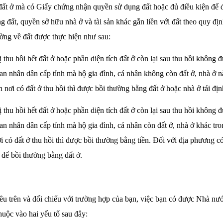
đất ở mà có Giấy chứng nhận quyền sử dụng đất hoặc đủ điều kiện để
 đất, quyền sở hữu nhà ở và tài sản khác gắn liền với đất theo quy địn
hường về đất được thực hiện như sau:
 thu hồi hết đất ở hoặc phần diện tích đất ở còn lại sau thu hồi không đ
n nhân dân cấp tỉnh mà hộ gia đình, cá nhân không còn đất ở, nhà ở n
n nơi có đất ở thu hồi thì được bồi thường bằng đất ở hoặc nhà ở tái địn
 thu hồi hết đất ở hoặc phần diện tích đất ở còn lại sau thu hồi không đ
n nhân dân cấp tỉnh mà hộ gia đình, cá nhân còn đất ở, nhà ở khác tro
ơi có đất ở thu hồi thì được bồi thường bằng tiền. Đối với địa phương c
 để bồi thường bằng đất ở.
u trên và đối chiếu với trường hợp của bạn, việc bạn có được Nhà nư
uộc vào hai yếu tố sau đây: