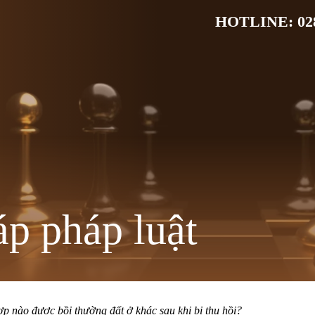
HOTLINE: 028
áp pháp luật
p nào được bồi thường đất ở khác sau khi bị thu hồi?