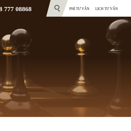
 777 08868
PHÍ TƯ VẤN
LỊCH TƯ VẤN