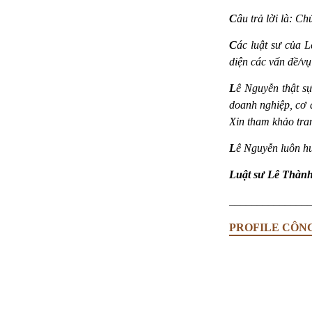
C
âu trả lời là: C
C
ác luật sư của L
diện các vấn đề/vụ
L
ê Nguyễn thật sự
doanh nghiệp, cơ 
Xin tham khảo tra
L
ê Nguyễn luôn h
Luật sư Lê Thàn
______________
PROFILE CÔN