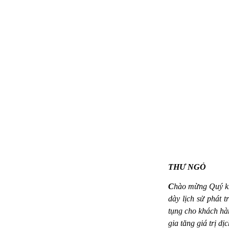
THƯ NGỎ
C
hào mừng Quý kh
dày lịch sử phát 
tụng cho khách hà
gia tăng giá trị d