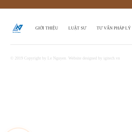
GIỚI THIỆU
LUẬT SƯ
TƯ VẤN PHÁP LÝ
© 2019 Copyright by Le Nguyen. Website designed by igitech.vn