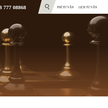
 777 08868
PHÍ TƯ VẤN
LỊCH TƯ VẤN