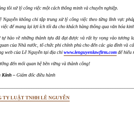
húng tôi xử lý công việc một cách thông minh và chuyên nghiệp.
ê Nguyễn không chỉ tập trung xử lý công việc theo từng lĩnh vực phá
 việc để mang lại lợi ích tối đa cho khách hàng thông qua văn hóa kinh
 tự hào về những thành tựu đã đạt được và rất hy vọng vào tương lai
quan của Nhà nước, tổ chức phi chính phủ cho đến các gia đình và c
ng web của Lê Nguyễn tại địa chỉ
www.lenguyenlawfirm.com
để hiểu 
ướng đến mối quan hệ bền vững và thành công!
h Kính –
Giám đốc điều hành
________________________________________________________
G TY LUẬT TNHH LÊ NGUYỄN