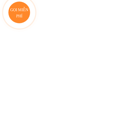
GỌI MIỄN
PHÍ