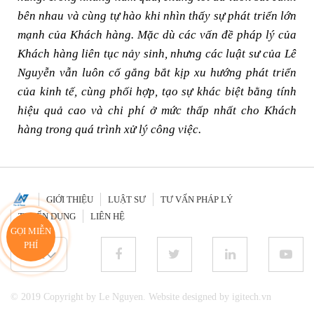
bên nhau và cùng tự hào khi nhìn thấy sự phát triển lớn
mạnh của Khách hàng. Mặc dù các vấn đề pháp lý của
Khách hàng liên tục nảy sinh, nhưng các luật sư của Lê
Nguyễn vẫn luôn cố gắng bắt kịp xu hướng phát triển
của kinh tế, cùng phối hợp, tạo sự khác biệt bằng tính
hiệu quả cao và chi phí ở mức thấp nhất cho Khách
hàng trong quá trình xử lý công việc.
GIỚI THIỆU
LUẬT SƯ
TƯ VẤN PHÁP LÝ
TUYỂN DỤNG
LIÊN HỆ
GỌI MIỄN
PHÍ
VI
© 2019 Copyright by Le Nguyen. Website designed by igitech.vn