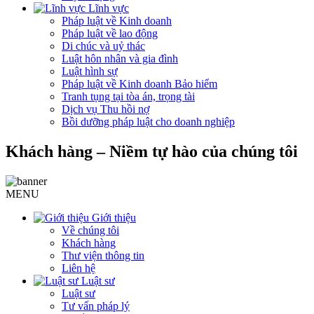
Lĩnh vực
Pháp luật về Kinh doanh
Pháp luật về lao động
Di chúc và uỷ thác
Luật hôn nhân và gia đình
Luật hình sự
Pháp luật về Kinh doanh Bảo hiểm
Tranh tụng tại tòa án, trọng tài
Dịch vụ Thu hồi nợ
Bồi dưỡng pháp luật cho doanh nghiệp
Khách hàng – Niềm tự hào của chúng tôi
MENU
Giới thiệu
Về chúng tôi
Khách hàng
Thư viện thông tin
Liên hệ
Luật sư
Luật sư
Tư vấn pháp lý