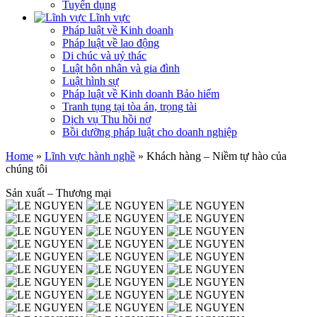
Tuyển dụng
Lĩnh vực
Pháp luật về Kinh doanh
Pháp luật về lao động
Di chúc và uỷ thác
Luật hôn nhân và gia đình
Luật hình sự
Pháp luật về Kinh doanh Bảo hiểm
Tranh tụng tại tòa án, trọng tài
Dịch vụ Thu hồi nợ
Bồi dưỡng pháp luật cho doanh nghiệp
Home
»
Lĩnh vực hành nghề
»
Khách hàng – Niềm tự hào của
chúng tôi
Sản xuất – Thương mại