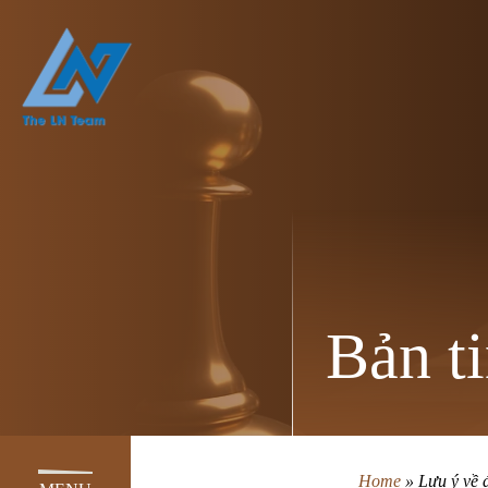
Bản ti
Home
»
Lưu ý về 