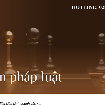
HOTLINE: 028
n pháp luật
điều kiện kinh doanh vắc xin