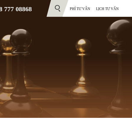
 777 08868
PHÍ TƯ VẤN
LỊCH TƯ VẤN