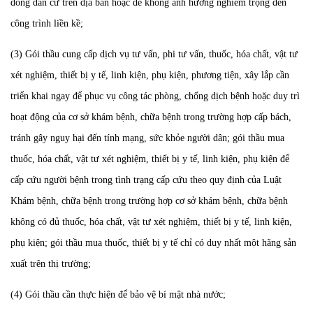
đồng dân cư trên địa bàn hoặc để không ảnh hưởng nghiêm trọng đến
công trình liền kề;
(3) Gói thầu cung cấp dịch vụ tư vấn, phi tư vấn, thuốc, hóa chất, vật tư
xét nghiệm, thiết bị y tế, linh kiện, phụ kiện, phương tiện, xây lắp cần
triển khai ngay để phục vụ công tác phòng, chống dịch bệnh hoặc duy trì
hoạt động của cơ sở khám bệnh, chữa bệnh trong trường hợp cấp bách,
tránh gây nguy hại đến tính mạng, sức khỏe người dân; gói thầu mua
thuốc, hóa chất, vật tư xét nghiệm, thiết bị y tế, linh kiện, phụ kiện để
cấp cứu người bệnh trong tình trạng cấp cứu theo quy định của Luật
Khám bệnh, chữa bệnh trong trường hợp cơ sở khám bệnh, chữa bệnh
không có đủ thuốc, hóa chất, vật tư xét nghiệm, thiết bị y tế, linh kiện,
phụ kiện; gói thầu mua thuốc, thiết bị y tế chỉ có duy nhất một hãng sản
xuất trên thị trường;
(4) Gói thầu cần thực hiện để bảo vệ bí mật nhà nước;