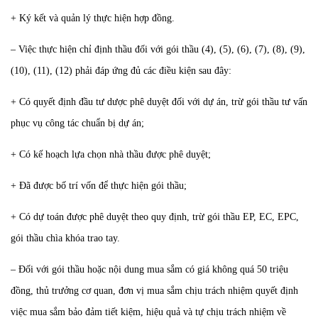
+ Ký kết và quản lý thực hiện hợp đồng.
– Việc thực hiện chỉ định thầu đối với gói thầu (4), (5), (6), (7), (8), (9),
(10), (11), (12) phải đáp ứng đủ các điều kiện sau đây:
+ Có quyết định đầu tư dược phê duyệt đối với dự án, trừ gói thầu tư vấn
phục vụ công tác chuẩn bị dự án;
+ Có kế hoạch lựa chọn nhà thầu được phê duyệt;
+ Đã được bố trí vốn để thực hiện gói thầu;
+ Có dự toán được phê duyệt theo quy định, trừ gói thầu EP, EC, EPC,
gói thầu chìa khóa trao tay.
– Đối với gói thầu hoặc nội dung mua sắm có giá không quá 50 triệu
đồng, thủ trưởng cơ quan, đơn vị mua sắm chịu trách nhiệm quyết định
việc mua sắm bảo đảm tiết kiệm, hiệu quả và tự chịu trách nhiệm về