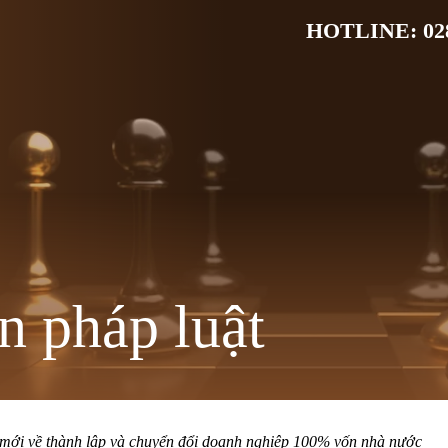
HOTLINE: 028
n pháp luật
mới về thành lập và chuyển đổi doanh nghiệp 100% vốn nhà nước