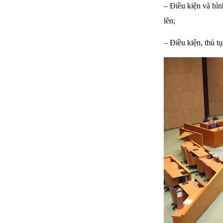
– Điều kiện và hì
lên;
– Điều kiện, thủ t