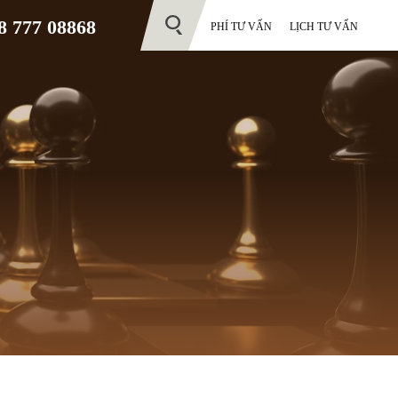
 777 08868
PHÍ TƯ VẤN
LỊCH TƯ VẤN