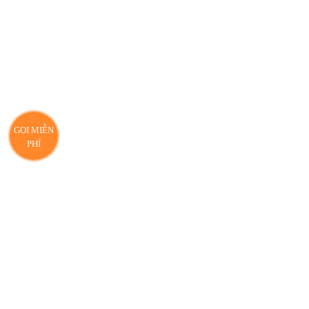
GỌI MIỄN
PHÍ