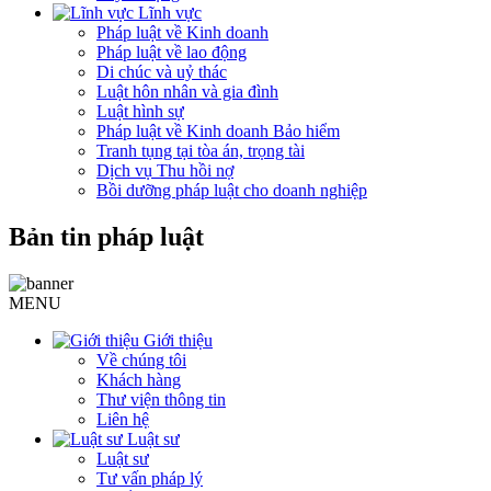
Lĩnh vực
Pháp luật về Kinh doanh
Pháp luật về lao động
Di chúc và uỷ thác
Luật hôn nhân và gia đình
Luật hình sự
Pháp luật về Kinh doanh Bảo hiểm
Tranh tụng tại tòa án, trọng tài
Dịch vụ Thu hồi nợ
Bồi dưỡng pháp luật cho doanh nghiệp
Bản tin pháp luật
MENU
Giới thiệu
Về chúng tôi
Khách hàng
Thư viện thông tin
Liên hệ
Luật sư
Luật sư
Tư vấn pháp lý