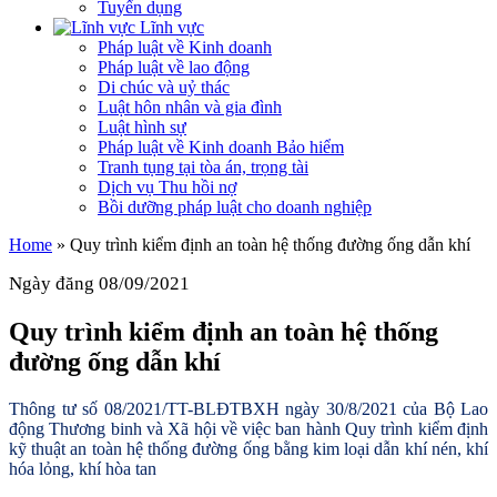
Tuyển dụng
Lĩnh vực
Pháp luật về Kinh doanh
Pháp luật về lao động
Di chúc và uỷ thác
Luật hôn nhân và gia đình
Luật hình sự
Pháp luật về Kinh doanh Bảo hiểm
Tranh tụng tại tòa án, trọng tài
Dịch vụ Thu hồi nợ
Bồi dưỡng pháp luật cho doanh nghiệp
Home
»
Quy trình kiểm định an toàn hệ thống đường ống dẫn khí
Ngày đăng 08/09/2021
Quy trình kiểm định an toàn hệ thống
đường ống dẫn khí
Thông tư số 08/2021/TT-BLĐTBXH ngày 30/8/2021 của Bộ Lao
động Thương binh và Xã hội về việc ban hành Quy trình kiểm định
kỹ thuật an toàn hệ thống đường ống bằng kim loại dẫn khí nén, khí
hóa lỏng, khí hòa tan