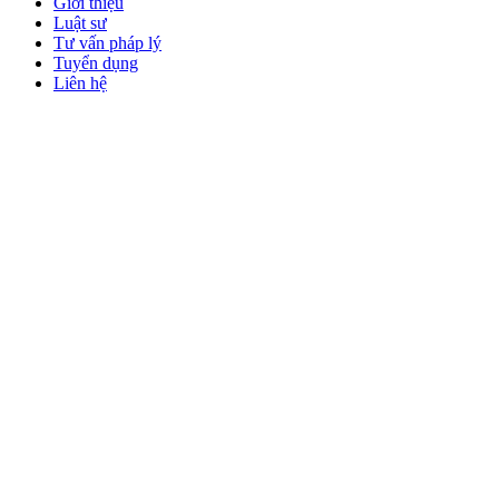
Giới thiệu
Luật sư
Tư vấn pháp lý
Tuyển dụng
Liên hệ