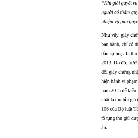
“Khi giải quyết vụ
người có thẩm quy
nhiệm vụ giải quyế
Như vậy, giấy chứ
ban hành, chỉ có t
dân sự hoặc bị thu
2013. Do đó, trườn
đổi giấy chứng nh
hiện hành vi phạm 
năm 2015 để kiến 
chất là thu hồi gi
106 của Bộ luật T
tố tụng thu giữ đượ
án.