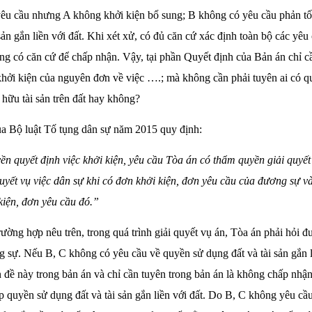
yêu cầu nhưng A không khởi kiện bổ sung; B không có yêu cầu phản t
sản gắn liền với đất. Khi xét xử, có đủ căn cứ xác định toàn bộ các yêu
ng có căn cứ để chấp nhận. Vậy, tại phần Quyết định của Bản án chỉ 
khởi kiện của nguyên đơn về việc ….; mà không cần phải tuyên ai có q
ở hữu tài sản trên đất hay không?
a Bộ luật Tố tụng dân sự năm 2015 quy định:
 quyết định việc khởi kiện, yêu cầu Tòa án có thẩm quyền giải quyết
 quyết vụ việc dân sự khi có đơn khởi kiện, đơn yêu cầu của đương sự và
kiện, đơn yêu cầu đó.”
rường hợp nêu trên, trong quá trình giải quyết vụ án, Tòa án phải hỏi 
 sự. Nếu B, C không có yêu cầu về quyền sử dụng đất và tài sản gắn li
 đề này trong bản án và chỉ cần tuyên trong bản án là không chấp nhận
p quyền sử dụng đất và tài sản gắn liền với đất. Do B, C không yêu cầ