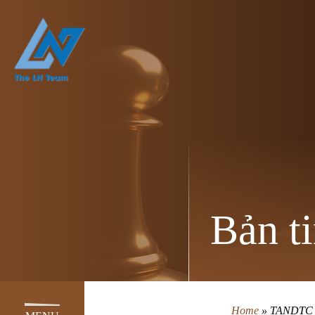
Bản ti
Home
»
TANDTC gi