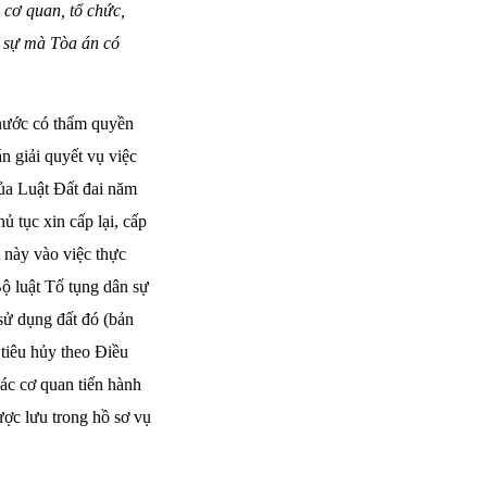
a cơ quan, tổ chức,
n sự mà Tòa án có
 nước có thẩm quyền
n giải quyết vụ việc
của Luật Đất đai năm
 tục xin cấp lại, cấp
 này vào việc thực
ộ luật Tố tụng dân sự
sử dụng đất đó (bản
 tiêu hủy theo Điều
ác cơ quan tiến hành
được lưu trong hồ sơ vụ