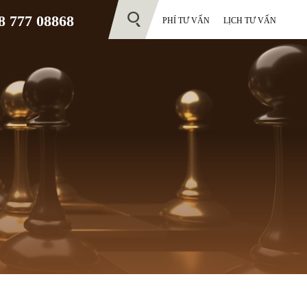
 777 08868
PHÍ TƯ VẤN
LỊCH TƯ VẤN