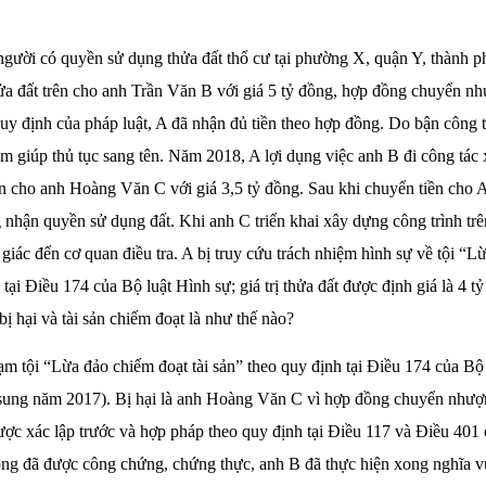
gười có quyền sử dụng thửa đất thổ cư tại phường X, quận Y, thành 
a đất trên cho anh Trần Văn B với giá 5 tỷ đồng, hợp đồng chuyển n
uy định của pháp luật, A đã nhận đủ tiền theo hợp đồng. Do bận công 
àm giúp thủ tục sang tên. Năm 2018, A lợi dụng việc anh B đi công tác
ên cho anh Hoàng Văn C với giá 3,5 tỷ đồng. Sau khi chuyển tiền cho 
 nhận quyền sử dụng đất. Khi anh C triển khai xây dựng công trình trên
 giác đến cơ quan điều tra. A bị truy cứu trách nhiệm hình sự về tội “L
 tại Điều 174 của Bộ luật Hình sự; giá trị thửa đất được định giá là 4 
bị hại và tài sản chiếm đoạt là như thế nào?
 tội “Lừa đảo chiếm đoạt tài sản” theo quy định tại Điều 174 của Bộ
 sung năm 2017). Bị hại là anh Hoàng Văn C vì hợp đồng chuyển nhượ
ợc xác lập trước và hợp pháp theo quy định tại Điều 117 và Điều 401
g đã được công chứng, chứng thực, anh B đã thực hiện xong nghĩa vụ 