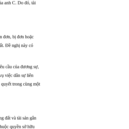
ủa anh C. Do đó, tài
ên đơn, bị đơn hoặc
ất. Đề nghị này có
yêu cầu của đương sự,
vụ việc dân sự liên
 quyết trong cùng một
g đất và tài sản gắn
p thuộc quyền sở hữu