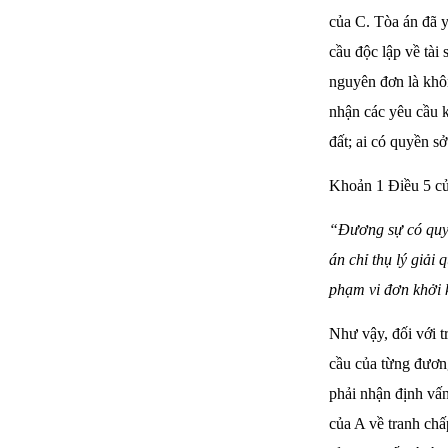
của C. Tòa án đã 
cầu độc lập về tài 
nguyên đơn là khô
nhận các yêu cầu 
đất; ai có quyền s
Khoản 1 Điều 5 củ
“Đương sự có quyền
án chỉ thụ lý giải
phạm vi đơn khởi 
Như vậy, đối với t
cầu của từng đương
phải nhận định vấn
của A về tranh chấ