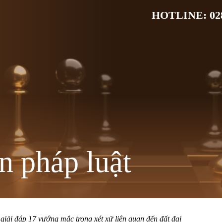
HOTLINE: 028
n pháp luật
ải đáp 17 vướng mắc trong xét xử liên quan đến đất đai