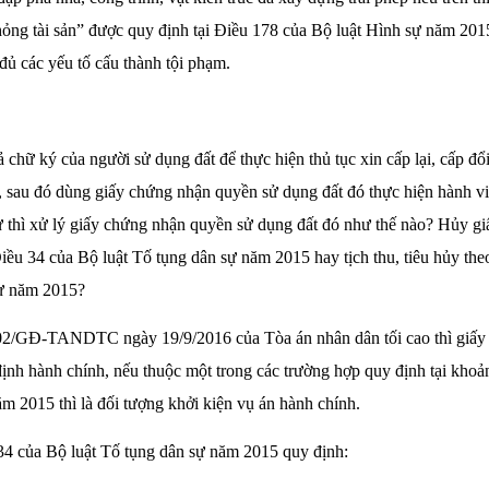
ỏng tài sản” được quy định tại Điều 178 của Bộ luật Hình sự năm 2015
ủ các yếu tố cấu thành tội phạm.
 chữ ký của người sử dụng đất để thực hiện thủ tục xin cấp lại, cấp đ
, sau đó dùng giấy chứng nhận quyền sử dụng đất đó thực hiện hành v
xử thì xử lý giấy chứng nhận quyền sử dụng đất đó như thế nào? Hủy 
iều 34 của Bộ luật Tố tụng dân sự năm 2015 hay tịch thu, tiêu hủy th
sự năm 2015?
02/GĐ-TANDTC ngày 19/9/2016 của Tòa án nhân dân tối cao thì giấy
định hành chính, nếu thuộc một trong các trường hợp quy định tại kho
m 2015 thì là đối tượng khởi kiện vụ án hành chính.
34 của Bộ luật Tố tụng dân sự năm 2015 quy định: