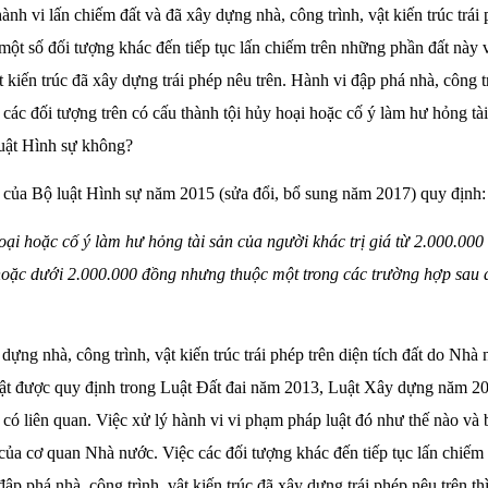
nh vi lấn chiếm đất và đã xây dựng nhà, công trình, vật kiến trúc trái 
một số đối tượng khác đến tiếp tục lấn chiếm trên những phần đất này 
t kiến trúc đã xây dựng trái phép nêu trên. Hành vi đập phá nhà, công tr
 các đối tượng trên có cấu thành tội hủy hoại hoặc cố ý làm hư hỏng tài
uật Hình sự không?
của Bộ luật Hình sự năm 2015 (sửa đổi, bổ sung năm 2017) quy định:
ại hoặc cố ý làm hư hỏng tài sản của người khác trị giá từ 2.000.000
oặc dưới 2.000.000 đồng nhưng thuộc một trong các trường hợp sau đây
dựng nhà, công trình, vật kiến trúc trái phép trên diện tích đất do Nhà
uật được quy định trong Luật Đất đai năm 2013, Luật Xây dựng năm 20
 có liên quan. Việc xử lý hành vi vi phạm pháp luật đó như thế nào và 
ủa cơ quan Nhà nước. Việc các đối tượng khác đến tiếp tục lấn chiếm
đập phá nhà, công trình, vật kiến trúc đã xây dựng trái phép nêu trên t