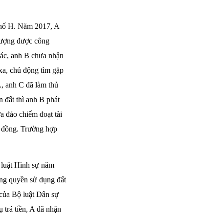
phố H. Năm 2017, A
hượng được công
tác, anh B chưa nhận
 xa, chủ động tìm gặp
A, anh C đã làm thủ
 đất thì anh B phát
ừa đảo chiếm đoạt tài
tỷ đồng. Trường hợp
 luật Hình sự năm
ng quyền sử dụng đất
 của Bộ luật Dân sự
trả tiền, A đã nhận