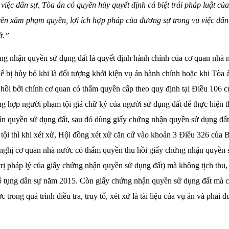
 việc dân sự, Tòa án có quyền hủy quyết định cá biệt trái pháp luật củ
ền xâm phạm quyền, lợi ích hợp pháp của đương sự trong vụ việc dâ
t.”
ng nhận quyền sử dụng đất là quyết định hành chính của cơ quan nhà
hể bị hủy bỏ khi là đối tượng khởi kiện vụ án hành chính hoặc khi Tòa á
 hồi bởi chính cơ quan có thẩm quyền cấp theo quy định tại Điều 106 
g hợp người phạm tội giả chữ ký của người sử dụng đất để thực hiện thủ
ận quyền sử dụng đất, sau đó dùng giấy chứng nhận quyền sử dụng đất
tội thì khi xét xử, Hội đồng xét xử căn cứ vào khoản 3 Điều 326 của B
nghị cơ quan nhà nước có thẩm quyền thu hồi giấy chứng nhận quyền 
á trị pháp lý của giấy chứng nhận quyền sử dụng đất) mà không tịch thu,
ố tụng dân sự năm 2015. Còn giấy chứng nhận quyền sử dụng đất mà c
c trong quá trình điều tra, truy tố, xét xử là tài liệu của vụ án và phải 