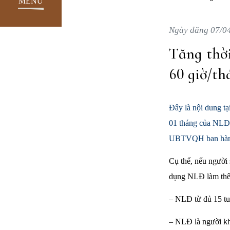
MENU
Ngày đăng 07/0
Tăng thời
60 giờ/th
Đây là nội dung t
01 tháng của NLĐ 
UBTVQH ban hàn
Cụ thể, nếu người
dụng NLĐ làm thêm
– NLĐ từ đủ 15 tu
– NLĐ là người khu