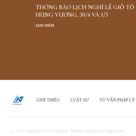
THÔNG BÁO LỊCH NGHỈ LỄ GIỖ TỔ
HÙNG VƯƠNG, 30/4 VÀ 1/5
XEM THÊM
GIỚI THIỆU
LUẬT SƯ
TƯ VẤN PHÁP LÝ
© 2019 Copyright by Le Nguyen. Website designed by igitech.vn