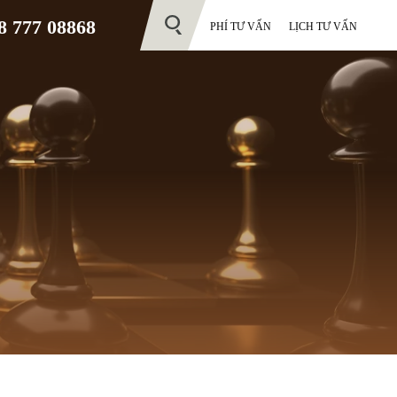
 777 08868
PHÍ TƯ VẤN
LỊCH TƯ VẤN