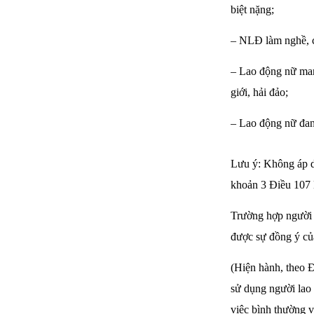
biệt nặng;
– NLĐ làm nghề, c
– Lao động nữ mang
giới, hải đảo;
– Lao động nữ đan
Lưu ý: Không áp dụ
khoản 3 Điều 107
Trường hợp người 
được sự đồng ý củ
(Hiện hành, theo 
sử dụng người lao 
việc bình thường v