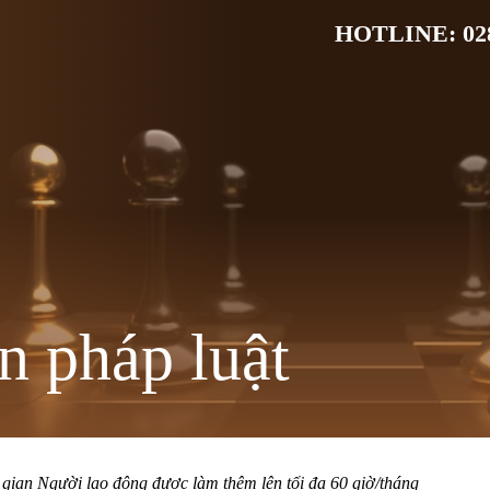
HOTLINE: 028
n pháp luật
 gian Người lao động được làm thêm lên tối đa 60 giờ/tháng