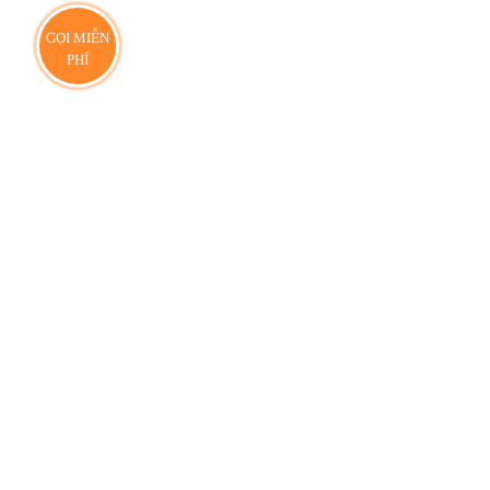
GỌI MIỄN
PHÍ