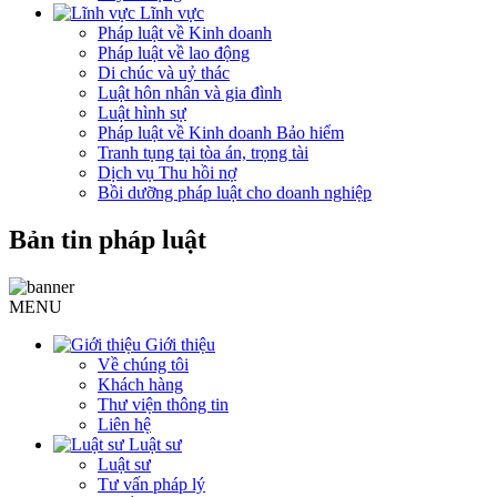
Lĩnh vực
Pháp luật về Kinh doanh
Pháp luật về lao động
Di chúc và uỷ thác
Luật hôn nhân và gia đình
Luật hình sự
Pháp luật về Kinh doanh Bảo hiểm
Tranh tụng tại tòa án, trọng tài
Dịch vụ Thu hồi nợ
Bồi dưỡng pháp luật cho doanh nghiệp
Bản tin pháp luật
MENU
Giới thiệu
Về chúng tôi
Khách hàng
Thư viện thông tin
Liên hệ
Luật sư
Luật sư
Tư vấn pháp lý