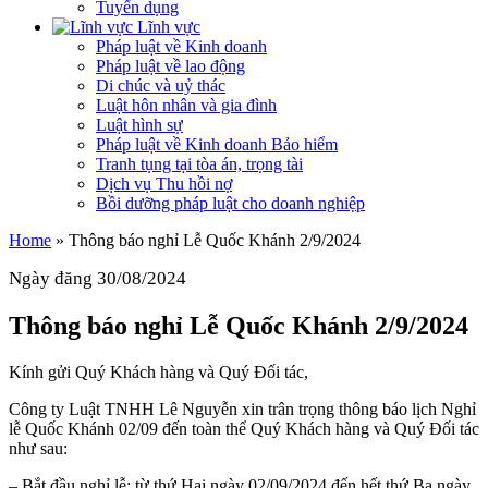
Tuyển dụng
Lĩnh vực
Pháp luật về Kinh doanh
Pháp luật về lao động
Di chúc và uỷ thác
Luật hôn nhân và gia đình
Luật hình sự
Pháp luật về Kinh doanh Bảo hiểm
Tranh tụng tại tòa án, trọng tài
Dịch vụ Thu hồi nợ
Bồi dưỡng pháp luật cho doanh nghiệp
Home
»
Thông báo nghỉ Lễ Quốc Khánh 2/9/2024
Ngày đăng 30/08/2024
Thông báo nghỉ Lễ Quốc Khánh 2/9/2024
Kính gửi Quý Khách hàng và Quý Đối tác,
Công ty Luật TNHH Lê Nguyễn xin trân trọng thông báo lịch Nghỉ
lễ Quốc Khánh 02/09 đến toàn thể Quý Khách hàng và Quý Đối tác
như sau:
– Bắt đầu nghỉ lễ: từ thứ Hai ngày 02/09/2024 đến hết thứ Ba ngày