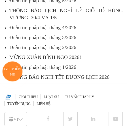
Điểm tin pháp luật tháng 5/2026
THÔNG BÁO LỊCH NGHỈ LỄ GIỖ TỔ HÙNG
VƯƠNG, 30/4 VÀ 1/5
Điểm tin pháp luật tháng 4/2026
Điểm tin pháp luật tháng 3/2026
Điểm tin pháp luật tháng 2/2026
MỪNG XUÂN BÍNH NGỌ 2026!
Điểm tin pháp luật tháng 1/2026
GỌI MIỄN
PHÍ
THÔNG BÁO NGHỈ TẾT DƯƠNG LỊCH 2026
GIỚI THIỆU
LUẬT SƯ
TƯ VẤN PHÁP LÝ
TUYỂN DỤNG
LIÊN HỆ
VI