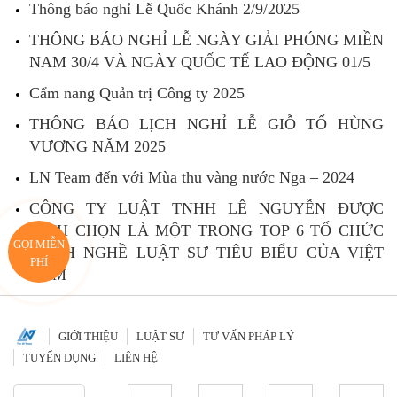
Thông báo nghỉ Lễ Quốc Khánh 2/9/2025
THÔNG BÁO NGHỈ LỄ NGÀY GIẢI PHÓNG MIỀN
NAM 30/4 VÀ NGÀY QUỐC TẾ LAO ĐỘNG 01/5
Cẩm nang Quản trị Công ty 2025
THÔNG BÁO LỊCH NGHỈ LỄ GIỖ TỔ HÙNG
VƯƠNG NĂM 2025
LN Team đến với Mùa thu vàng nước Nga – 2024
CÔNG TY LUẬT TNHH LÊ NGUYỄN ĐƯỢC
BÌNH CHỌN LÀ MỘT TRONG TOP 6 TỔ CHỨC
GỌI MIỄN
HÀNH NGHỀ LUẬT SƯ TIÊU BIỂU CỦA VIỆT
PHÍ
NAM
GIỚI THIỆU
LUẬT SƯ
TƯ VẤN PHÁP LÝ
TUYỂN DỤNG
LIÊN HỆ