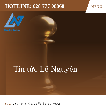
HOTLINE: 028 777 08868
MENU
Tin tức Lê Nguyễn
Home
»
CHÚC MỪNG TẾT ẤT TỴ 2025!