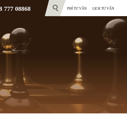
 777 08868
PHÍ TƯ VẤN
LỊCH TƯ VẤN