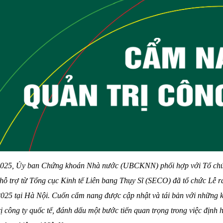
2025, Ủy ban Chứng khoán Nhà nước (UBCKNN) phối hợp với Tổ chức
 hỗ trợ từ Tổng cục Kinh tế Liên bang Thụy Sĩ (SECO) đã tổ chức Lễ
2025 tại Hà Nội. Cuốn cẩm nang được cập nhật và tái bản với những k
rị công ty quốc tế, đánh dấu một bước tiến quan trọng trong việc định 