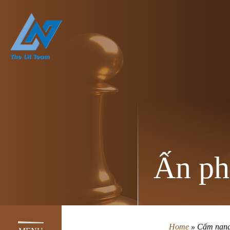
Ấn p
Home
»
Cẩm nang