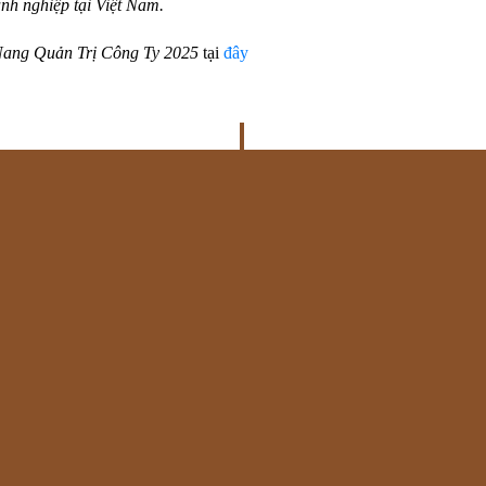
nh nghiệp tại Việt Nam.
ang Quản Trị Công Ty 2025
tại
đây