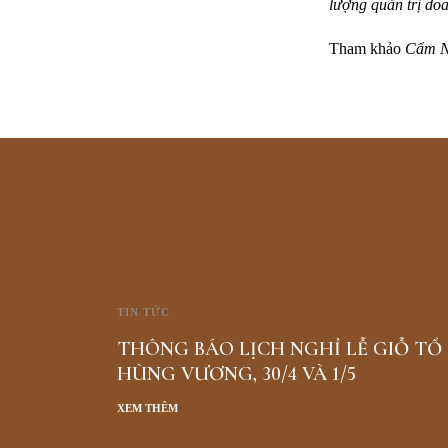
lượng quản trị doa
Tham khảo
Cẩm N
TIN TỨC
THÔNG BÁO LỊCH NGHỈ LỄ GIỖ TỔ
HÙNG VƯƠNG, 30/4 VÀ 1/5
XEM THÊM