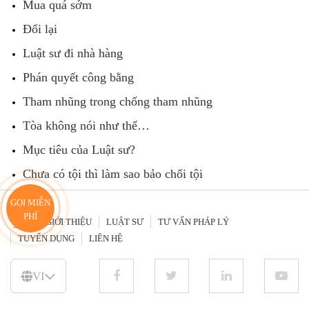
Mua quá sớm
Đổi lại
Luật sư đi nhà hàng
Phán quyết công bằng
Tham nhũng trong chống tham nhũng
Tòa không nói như thế…
Mục tiêu của Luật sư?
Chưa có tội thì làm sao bảo chối tội
GỌI MIỄN
PHÍ
GIỚI THIỆU
LUẬT SƯ
TƯ VẤN PHÁP LÝ
TUYỂN DỤNG
LIÊN HỆ
VI