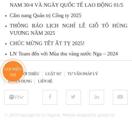
NAM 30/4 VÀ NGÀY QUỐC TẾ LAO ĐỘNG 01/5
Cẩm nang Quản trị Công ty 2025
THÔNG BÁO LỊCH NGHỈ LỄ GIỖ TỔ HÙNG
VƯƠNG NĂM 2025
CHÚC MỪNG TẾT ẤT TỴ 2025!
LN Team đến với Mùa thu vàng nước Nga – 2024
GỌI MIỄN
GIỚI THIỆU
LUẬT SƯ
TƯ VẤN PHÁP LÝ
PHÍ
TUYỂN DỤNG
LIÊN HỆ
VI
© 2019 Copyright by Le Nguyen. Website designed by igitech.vn