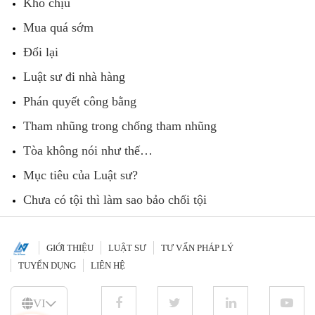
Khó chịu
Mua quá sớm
Đổi lại
Luật sư đi nhà hàng
Phán quyết công bằng
Tham nhũng trong chống tham nhũng
Tòa không nói như thế…
Mục tiêu của Luật sư?
Chưa có tội thì làm sao bảo chối tội
GIỚI THIỆU
LUẬT SƯ
TƯ VẤN PHÁP LÝ
TUYỂN DỤNG
LIÊN HỆ
VI