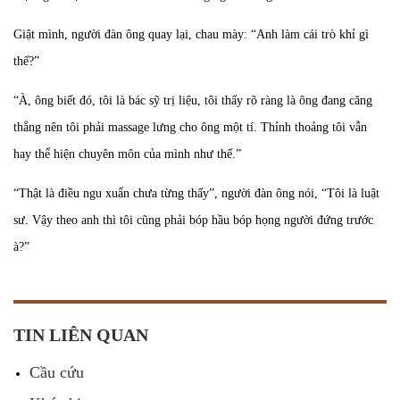
Giật mình, người đàn ông quay lại, chau mày: “Anh làm cái trò khỉ gì
thế?”
“À, ông biết đó, tôi là bác sỹ trị liệu, tôi thấy rõ ràng là ông đang căng
thẳng nên tôi phải massage lưng cho ông một tí. Thỉnh thoảng tôi vẫn
hay thể hiện chuyên môn của mình như thế.”
“Thật là điều ngu xuẩn chưa từng thấy”, người đàn ông nói, “Tôi là luật
sư. Vậy theo anh thì tôi cũng phải bóp hầu bóp họng người đứng trước
à?”
TIN LIÊN QUAN
Cầu cứu