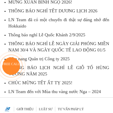
MỪNG XUÂN BÍNH NGỌ 2026!
THÔNG BÁO NGHỈ TẾT DƯƠNG LỊCH 2026
LN Team đã có một chuyến đi thật sự đáng nhớ đến
Hokkaido
Thông báo nghỉ Lễ Quốc Khánh 2/9/2025
THÔNG BÁO NGHỈ LỄ NGÀY GIẢI PHÓNG MIỀN
NAM 30/4 VÀ NGÀY QUỐC TẾ LAO ĐỘNG 01/5
Cẩm nang Quản trị Công ty 2025
FREE CALL
THÔNG BÁO LỊCH NGHỈ LỄ GIỖ TỔ HÙNG
VƯƠNG NĂM 2025
CHÚC MỪNG TẾT ẤT TỴ 2025!
LN Team đến với Mùa thu vàng nước Nga – 2024
GIỚI THIỆU
LUẬT SƯ
TƯ VẤN PHÁP LÝ