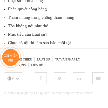
Luật sư đi nhà hàng
Phán quyết công bằng
Tham nhũng trong chống tham nhũng
Tòa không nói như thế…
Mục tiêu của Luật sư?
Chưa có tội thì làm sao bảo chối tội
GỌI MIỄN
GIỚI THIỆU
LUẬT SƯ
TƯ VẤN PHÁP LÝ
PHÍ
TUYỂN DỤNG
LIÊN HỆ
VI
© 2019 Copyright by Le Nguyen. Website designed by igitech.vn