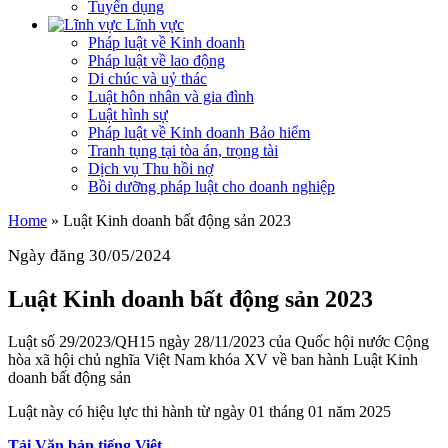
Tuyển dụng
Lĩnh vực
Pháp luật về Kinh doanh
Pháp luật về lao động
Di chúc và uỷ thác
Luật hôn nhân và gia đình
Luật hình sự
Pháp luật về Kinh doanh Bảo hiểm
Tranh tụng tại tòa án, trọng tài
Dịch vụ Thu hồi nợ
Bồi dưỡng pháp luật cho doanh nghiệp
Home
»
Luật Kinh doanh bất động sản 2023
Ngày đăng 30/05/2024
Luật Kinh doanh bất động sản 2023
Luật số 29/2023/QH15 ngày 28/11/2023 của Quốc hội nước Cộng
hòa xã hội chủ nghĩa Việt Nam khóa XV về ban hành Luật Kinh
doanh bất động sản
Luật này có hiệu lực thi hành từ ngày 01 tháng 01 năm 2025
Tải Văn bản tiếng Việt