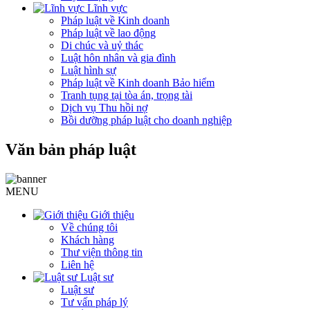
Lĩnh vực
Pháp luật về Kinh doanh
Pháp luật về lao động
Di chúc và uỷ thác
Luật hôn nhân và gia đình
Luật hình sự
Pháp luật về Kinh doanh Bảo hiểm
Tranh tụng tại tòa án, trọng tài
Dịch vụ Thu hồi nợ
Bồi dưỡng pháp luật cho doanh nghiệp
Văn bản pháp luật
MENU
Giới thiệu
Về chúng tôi
Khách hàng
Thư viện thông tin
Liên hệ
Luật sư
Luật sư
Tư vấn pháp lý