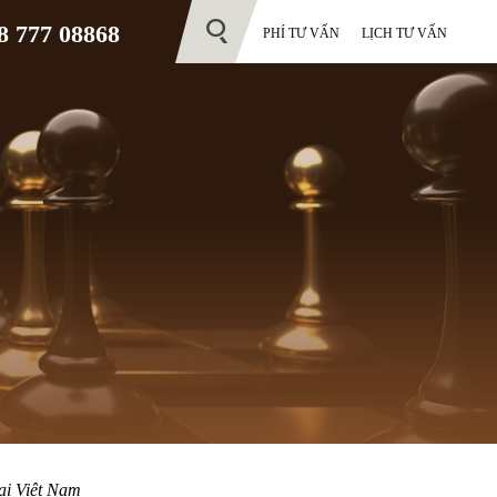
 777 08868
PHÍ TƯ VẤN
LỊCH TƯ VẤN
ại Việt Nam