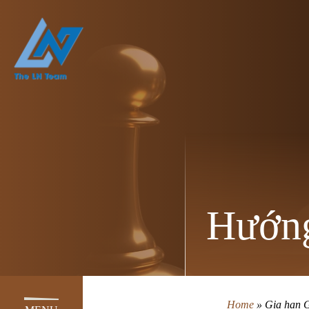
Hướng
Home
»
Gia hạn G