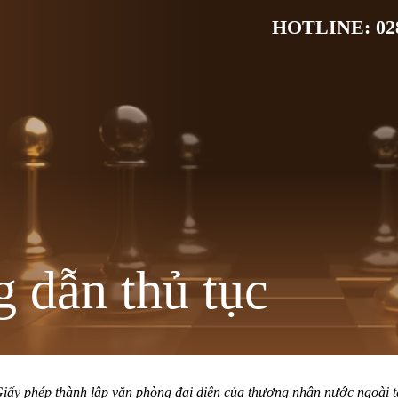
HOTLINE: 028
 dẫn thủ tục
iấy phép thành lập văn phòng đại diện của thương nhân nước ngoài t