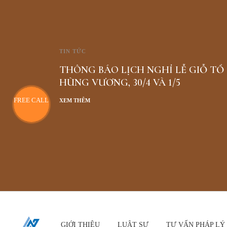
TIN TỨC
THÔNG BÁO LỊCH NGHỈ LỄ GIỖ TỔ
HÙNG VƯƠNG, 30/4 VÀ 1/5
FREE CALL
XEM THÊM
GIỚI THIỆU
LUẬT SƯ
TƯ VẤN PHÁP LÝ