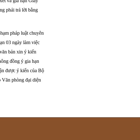
xét và gia hạn Giấy
g phải trả lời bằng
phạm pháp luật chuyên
hạn 03 ngày làm việc
văn bản xin ý kiến
hông đồng ý gia hạn
hận được ý kiến của Bộ
p Văn phòng đại diện