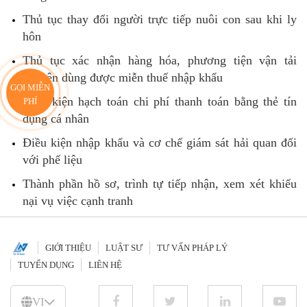
Thủ tục thay đổi người trực tiếp nuôi con sau khi ly
hôn
Thủ tục xác nhận hàng hóa, phương tiện vận tải
chuyên dùng được miễn thuế nhập khẩu
GỌI MIỄN
Điều kiện hạch toán chi phí thanh toán bằng thẻ tín
PHÍ
dụng cá nhân
Điều kiện nhập khẩu và cơ chế giám sát hải quan đối
với phế liệu
Thành phần hồ sơ, trình tự tiếp nhận, xem xét khiếu
nại vụ việc cạnh tranh
GIỚI THIỆU
LUẬT SƯ
TƯ VẤN PHÁP LÝ
TUYỂN DỤNG
LIÊN HỆ
VI