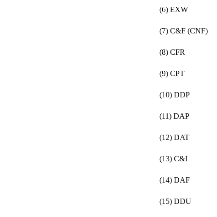
(6) EXW
(7) C&F (CNF)
(8) CFR
(9) CPT
(10) DDP
(11) DAP
(12) DAT
(13) C&I
(14) DAF
(15) DDU