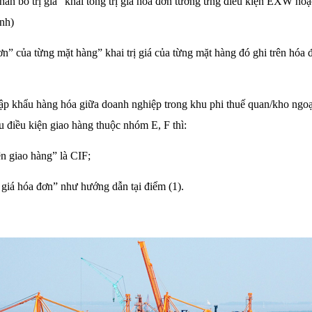
hân bổ trị giá” khai tổng trị giá hóa đơn tương ứng điều kiện EXW ho
nh)
ơn” của từng mặt hàng” khai trị giá của từng mặt hàng đó ghi trên hóa 
ập khẩu hàng hóa giữa doanh nghiệp trong khu phi thuế quan/kho ngoạ
u điều kiện giao hàng thuộc nhóm E, F thì:
n giao hàng” là CIF;
 giá hóa đơn” như hướng dẫn tại điểm (1).