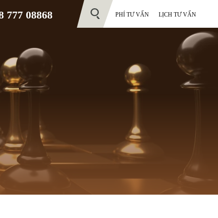
 777 08868
PHÍ TƯ VẤN
LỊCH TƯ VẤN