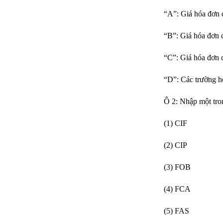
“A”: Giá hóa đơn c
“B”: Giá hóa đơn 
“C”: Giá hóa đơn c
“D”: Các trường h
Ô 2: Nhập một tron
(1) CIF
(2) CIP
(3) FOB
(4) FCA
(5) FAS