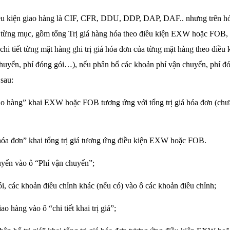
ều kiện giao hàng là CIF, CFR, DDU, DDP, DAP, DAF.. nhưng trên hóa
eo từng mục, gồm tổng Trị giá hàng hóa theo điều kiện EXW hoặc FOB, 
chi tiết từng mặt hàng ghi trị giá hóa đơn của từng mặt hàng theo đi
chuyển, phí đóng gói…), nếu phân bổ các khoản phí vận chuyển, phí đ
 sau:
ao hàng” khai EXW hoặc FOB tương ứng với tổng trị giá hóa đơn (chư
 hóa đơn” khai tổng trị giá tương ứng điều kiện EXW hoặc FOB.
uyển vào ô “Phí vận chuyển”;
i, các khoản điều chỉnh khác (nếu có) vào ô các khoản điều chỉnh;
ao hàng vào ô “chi tiết khai trị giá”;