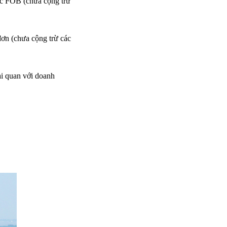
ặc FOB (chưa cộng trừ
đơn (chưa cộng trừ các
i quan với doanh