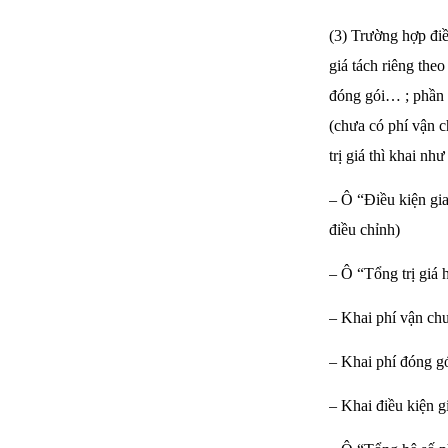
(3) Trường hợp đi
giá tách riêng th
đóng gói… ; phần 
(chưa có phí vận 
trị giá thì khai như
– Ô “Điều kiện gi
điều chỉnh)
– Ô “Tổng trị giá
– Khai phí vận ch
– Khai phí đóng gó
– Khai điều kiện gi