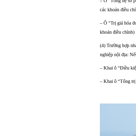
– Ô “Tổng hệ số p
các khoản điều chỉ
– Ô “Trị giá hóa đ
khoản điều chỉnh)
(4) Trường hợp nh
nghiệp nội địa: Nế
– Khai ô “Điều kiệ
– Khai ô “Tổng trị