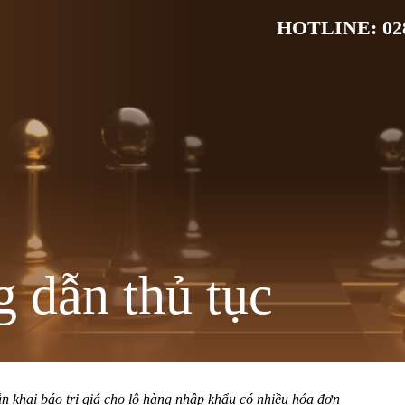
HOTLINE: 028
 dẫn thủ tục
 khai báo trị giá cho lô hàng nhập khẩu có nhiều hóa đơn