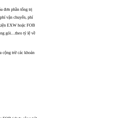
 đơn phần tổng trị
phí vận chuyển, phí
ều kiện EXW hoặc FOB
óng gói…theo tỷ lệ về
a cộng trừ các khoản