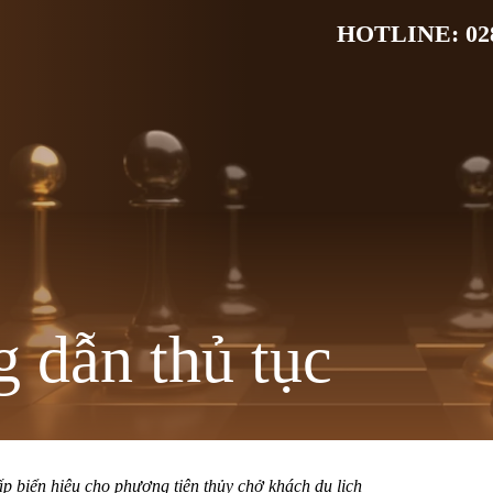
HOTLINE: 028
 dẫn thủ tục
ấp biển hiệu cho phương tiện thủy chở khách du lịch