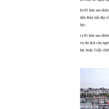
b) 01 bản sao (kè
tiện thủy nội địa 
lực;
c) 01 bản sao (kè
vụ du lịch của ngư
lực hoặc Giấy chứn