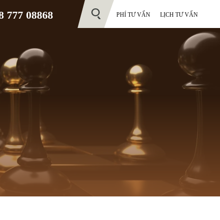
 777 08868
PHÍ TƯ VẤN
LỊCH TƯ VẤN