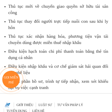
Thủ tục mới về chuyển giao quyền sở hữu tài sản
công
Thủ tục thay đổi người trực tiếp nuôi con sau khi ly
hôn
Thủ tục xác nhận hàng hóa, phương tiện vận tải
chuyên dùng được miễn thuế nhập khẩu
Điều kiện hạch toán chi phí thanh toán bằng thẻ tín
dụng cá nhân
Điều kiện nhập khẩu và cơ chế giám sát hải quan đối
với phế liệu
GỌI MIỄN
Thành phần hồ sơ, trình tự tiếp nhận, xem xét khiếu
PHÍ
nại vụ việc cạnh tranh
GIỚI THIỆU
LUẬT SƯ
TƯ VẤN PHÁP LÝ
TUYỂN DỤNG
LIÊN HỆ