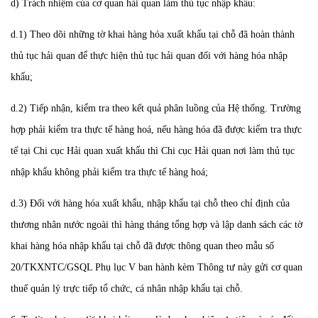
d) Trách nhiệm của cơ quan hải quan làm thủ tục nhập khẩu:
d.1) Theo dõi những tờ khai hàng hóa xuất khẩu tại chỗ đã hoàn thành
thủ tục hải quan để thực hiện thủ tục hải quan đối với hàng hóa nhập
khẩu;
d.2) Tiếp nhận, kiểm tra theo kết quả phân luồng của Hệ thống. Trường
hợp phải kiểm tra thực tế hàng hoá, nếu hàng hóa đã được kiểm tra thực
tế tại Chi cục Hải quan xuất khẩu thì Chi cục Hải quan nơi làm thủ tục
nhập khẩu không phải kiểm tra thực tế hàng hoá;
d.3) Đối với hàng hóa xuất khẩu, nhập khẩu tại chỗ theo chỉ định của
thương nhân nước ngoài thì hàng tháng tổng hợp và lập danh sách các tờ
khai hàng hóa nhập khẩu tại chỗ đã được thông quan theo mẫu số
20/TKXNTC/GSQL Phụ lục V ban hành kèm Thông tư này gửi cơ quan
thuế quản lý trực tiếp tổ chức, cá nhân nhập khẩu tại chỗ.