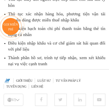
hôn
Thủ tục xác nhận hàng hóa, phương tiện vận tải
chuyên dùng được miễn thuế nhập khẩu
GỌI MIỄN
Điều kiện hạch toán chi phí thanh toán bằng thẻ tín
PHÍ
dụng cá nhân
Điều kiện nhập khẩu và cơ chế giám sát hải quan đối
với phế liệu
Thành phần hồ sơ, trình tự tiếp nhận, xem xét khiếu
nại vụ việc cạnh tranh
GIỚI THIỆU
LUẬT SƯ
TƯ VẤN PHÁP LÝ
TUYỂN DỤNG
LIÊN HỆ
VI