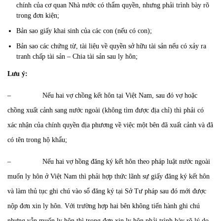
chính của cơ quan Nhà nước có thẩm quyền, nhưng phải trình bày rõ
trong đơn kiện;
Bản sao giấy khai sinh của các con (nếu có con);
Bản sao các chứng từ, tài liệu về quyền sở hữu tài sản nếu có xảy ra
tranh chấp tài sản – Chia tài sản sau ly hôn;
Lưu ý:
– Nếu hai vợ chồng kết hôn tại Việt Nam, sau đó vợ hoặc
chồng xuất cảnh sang nước ngoài (không tìm được địa chỉ) thì phải có
xác nhận của chính quyền địa phương về việc một bên đã xuất cảnh và đã
có tên trong hộ khẩu;
– Nếu hai vợ hồng đăng ký kết hôn theo pháp luật nước ngoài
muốn ly hôn ở Việt Nam thì phải hợp thức lãnh sự giấy đăng ký kết hôn
và làm thủ tục ghi chú vào sổ đăng ký tại Sở Tư pháp sau đó mới được
nộp đơn xin ly hôn. Với trường hợp hai bên không tiến hành ghi chú
nhưng vẫn muốn ly hôn thì trong đơn xin ly hôn phải trình bày rõ lý do