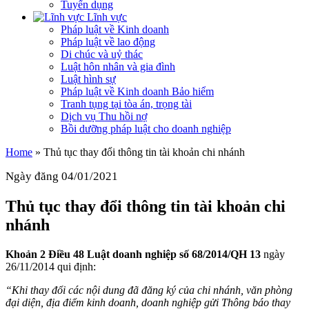
Tuyển dụng
Lĩnh vực
Pháp luật về Kinh doanh
Pháp luật về lao động
Di chúc và uỷ thác
Luật hôn nhân và gia đình
Luật hình sự
Pháp luật về Kinh doanh Bảo hiểm
Tranh tụng tại tòa án, trọng tài
Dịch vụ Thu hồi nợ
Bồi dưỡng pháp luật cho doanh nghiệp
Home
»
Thủ tục thay đổi thông tin tài khoản chi nhánh
Ngày đăng 04/01/2021
Thủ tục thay đổi thông tin tài khoản chi
nhánh
Khoản 2
Điều 48
Luật doanh nghiệp số 68/2014/QH 13
ngày
26/11/2014 qui định:
“
Khi thay đổi các nội dung đã đăng ký của chi nhánh, văn phòng
đại diện, địa điểm kinh doanh, doanh nghiệp gửi Thông báo thay