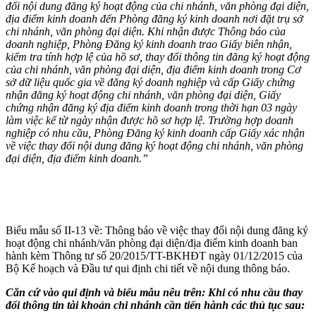
đổi nội dung đăng ký hoạt động của chi nhánh, văn phòng đại diện,
địa điểm kinh doanh đến Phòng đăng ký kinh doanh nơi đặt trụ sở
chi nhánh, văn phòng đại diện. Khi nhận được Thông báo của
doanh nghiệp, Phòng Đăng ký kinh doanh trao Giấy biên nhận,
kiểm tra tính hợp lệ của hồ sơ, thay đổi thông tin đăng ký hoạt động
của chi nhánh, văn phòng đại diện, địa điểm kinh doanh trong Cơ
sở dữ liệu quốc gia về đăng ký doanh nghiệp và cấp Giấy chứng
nhận đăng ký hoạt động chi nhánh, văn phòng đại diện, Giấy
chứng nhận đăng ký địa điểm kinh doanh trong thời hạn 03 ngày
làm việc kể từ ngày nhận được hồ sơ hợp lệ. Trường hợp doanh
nghiệp có nhu cầu, Phòng Đăng ký kinh doanh cấp Giấy xác nhận
về việc thay đổi nội dung đăng ký hoạt động chi nhánh, văn phòng
đại diện, địa điểm kinh doanh.”
Biểu mẫu số II-13 về: Thông báo về việc thay đổi nội dung đăng ký
hoạt động chi nhánh/văn phòng đại diện/địa điểm kinh doanh ban
hành kèm Thông tư số 20/2015/TT-BKHĐT ngày 01/12/2015 của
Bộ Kế hoạch và Đầu tư qui định chi tiết về nội dung thông báo.
Căn cứ vào qui định và biểu mẫu nêu trên: Khi
có nhu cầu thay
đổi thông tin tài khoản chi nhánh cần tiến hành các thủ tục sau: