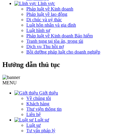
Lĩnh vực
Pháp luật về Kinh doanh
Pháp luật về lao động
Di chúc và uỷ thác
Luật hôn nhân và gia đình
Luật hình sự
Pháp luật về Kinh doanh Bảo hiểm
Tranh tụng tại tòa án, trọng tài
Dịch vụ Thu hồi nợ
Bồi dưỡng pháp luật cho doanh nghiệp
Hướng dẫn thủ tục
MENU
Giới thiệu
Về chúng tôi
Khách hàng
Thư viện thông tin
Liên hệ
Luật sư
Luật sư
Tư vấn pháp lý