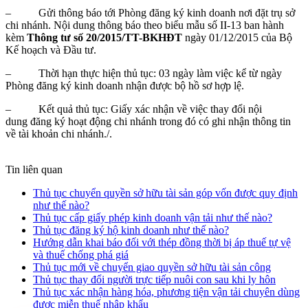
– Gửi thông báo tới Phòng đăng ký kinh doanh nơi đặt trụ sở
chi nhánh. Nội dung thông báo theo biểu mẫu số II-13 ban hành
kèm
Thông tư số 20/2015/TT-BKHĐT
ngày 01/12/2015 của Bộ
Kế hoạch và Đầu tư.
– Thời hạn thực hiện thủ tục: 03 ngày làm việc kể từ ngày
Phòng đăng ký kinh doanh nhận được bộ hồ sơ hợp lệ.
– Kết quả thủ tục: Giấy xác nhận về việc thay đổi nội
dung đăng ký hoạt động chi nhánh trong đó có ghi nhận thông tin
về tài khoản chi nhánh./.
Tin liên quan
Thủ tục chuyển quyền sở hữu tài sản góp vốn được quy định
như thế nào?
Thủ tục cấp giấy phép kinh doanh vận tải như thế nào?
Thủ tục đăng ký hộ kinh doanh như thế nào?
Hướng dẫn khai báo đối với thép đồng thời bị áp thuế tự vệ
và thuế chống phá giá
Thủ tục mới về chuyển giao quyền sở hữu tài sản công
Thủ tục thay đổi người trực tiếp nuôi con sau khi ly hôn
Thủ tục xác nhận hàng hóa, phương tiện vận tải chuyên dùng
được miễn thuế nhập khẩu