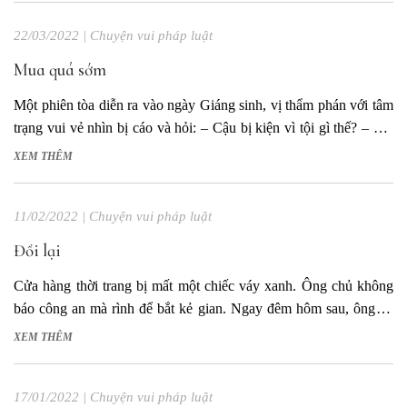
22/03/2022
|
Chuyện vui pháp luật
Mua quá sớm
Một phiên tòa diễn ra vào ngày Giáng sinh, vị thẩm phán với tâm
trạng vui vẻ nhìn bị cáo và hỏi: – Cậu bị kiện vì tội gì thế? – Tôi
mua đồ trang trí Giáng sinh quá sớm. Vị thẩm phán ngạc nhiên: –
XEM THÊM
Sao có thể...
11/02/2022
|
Chuyện vui pháp luật
Đổi lại
Cửa hàng thời trang bị mất một chiếc váy xanh. Ông chủ không
báo công an mà rình để bắt kẻ gian. Ngay đêm hôm sau, ông đã
tóm được tên trộm khi hắn đang lấy chiếc váy màu hồng. Điều
XEM THÊM
làm ông ngạc nhiên là trước khi lấy...
17/01/2022
|
Chuyện vui pháp luật