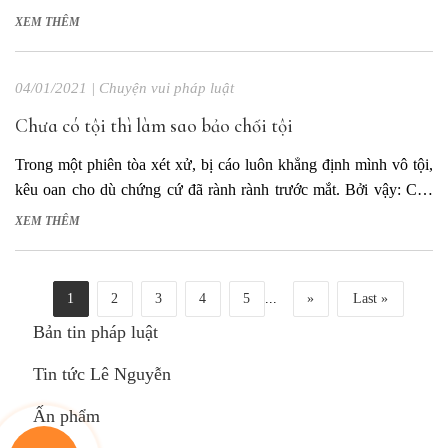
sự nghiệp của luật sư là gì? Luật sư: Là đi tìm chân lý. Chủ tọa:
XEM THÊM
Luật sư có tin...
04/01/2021
|
Chuyện vui pháp luật
Chưa có tội thì làm sao bảo chối tội
Trong một phiên tòa xét xử, bị cáo luôn khẳng định mình vô tội,
kêu oan cho dù chứng cứ đã rành rành trước mắt. Bởi vậy: Chủ
tọa: Bị cáo nên thành khẩn khai báo để được nhận sự khoan hồng
XEM THÊM
của nhà nước, hành vi của bị...
1
2
3
4
5
...
»
Last »
Bản tin pháp luật
Tin tức Lê Nguyễn
Ấn phẩm