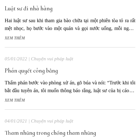
Luật sư đi nhà hàng
Hai luật sư sau khi tham gia bào chữa tại một phiên tòa tỏ ra rất
mệt nhọc, họ bước vào một quán và gọi nước uống, mỗi người
lấy trong cặp của mình ra một ổ bánh mì ăn. Anh phục vụ nhanh
XEM THÊM
chóng nhắc nhở: – Thưa...
05/01/2022
|
Chuyện vui pháp luật
Phán quyết công bằng
Thẩm phán bước vào phòng xử án, gõ búa và nói: “Trước khi tôi
bắt đầu tuyên án, tôi muốn thông báo rằng, luật sư của bị cáo đã
đưa cho tôi 15.000 đôla để tôi lái vụ án theo cách của ông ấy” –
XEM THÊM
Ôi, thật thế sao?...
04/01/2021
|
Chuyện vui pháp luật
Tham nhũng trong chống tham nhũng