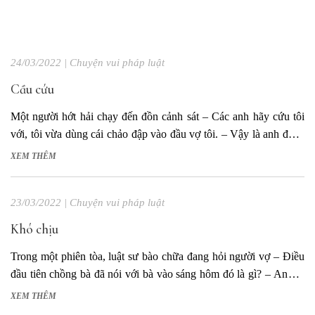
24/03/2022
|
Chuyện vui pháp luật
Cầu cứu
Một người hớt hải chạy đến đồn cảnh sát – Các anh hãy cứu tôi
với, tôi vừa dùng cái chảo đập vào đầu vợ tôi. – Vậy là anh đánh
vợ, nhưng chị nhà có bị thương không? – Không làm sao mới
XEM THÊM
chết chứ. Và cô ấy...
23/03/2022
|
Chuyện vui pháp luật
Khó chịu
Trong một phiên tòa, luật sư bào chữa đang hỏi người vợ – Điều
đầu tiên chồng bà đã nói với bà vào sáng hôm đó là gì? – Anh ta
đã nói: “Em đang ở đâu, Lan ơi?” – Vậy tại sao điều đó lại gây
XEM THÊM
khó chịu...