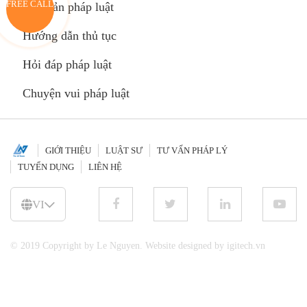
FREE CALL
Văn bản pháp luật
Hướng dẫn thủ tục
Hỏi đáp pháp luật
Chuyện vui pháp luật
GIỚI THIỆU
LUẬT SƯ
TƯ VẤN PHÁP LÝ
TUYỂN DỤNG
LIÊN HỆ
VI
© 2019 Copyright by Le Nguyen. Website designed by igitech.vn