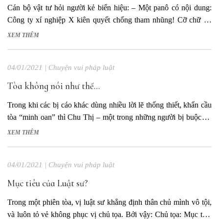
Cán bộ vật tư hỏi người kẻ biển hiệu: – Một panô có nội dung:
Công ty xí nghiệp X kiên quyết chống tham nhũng! Cỡ chữ to,
giá bao nhiêu? – Thưa anh, trọn gói là 150 nghìn đồng. – Tốt, làm
XEM THÊM
đi, ngày kia tôi lấy và...
04/01/2021
|
Chuyện vui pháp luật
Tòa không nói như thế…
Trong khi các bị cáo khác dùng nhiều lời lẽ thống thiết, khẩn cầu
tòa “minh oan” thì Chu Thị – một trong những người bị buộc tội
lừa đảo khi buôn bán tờ bạc mệnh giá 1 triệu USD, lại cứ đứng ì
XEM THÊM
ra. Sau 03 lần được...
04/01/2021
|
Chuyện vui pháp luật
Mục tiêu của Luật sư?
Trong một phiên tòa, vị luật sư khẳng định thân chủ mình vô tội,
và luôn tỏ vẻ không phục vị chủ tọa. Bởi vậy: Chủ tọa: Mục tiêu